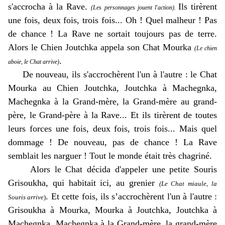
s'accrocha à la Rave.
Ils tirèrent
(Les personnages jouent l'action).
une fois, deux fois, trois fois... Oh ! Quel malheur ! Pas
de chance ! La Rave ne sortait toujours pas de terre.
Alors le Chien Joutchka appela son Chat Mourka
(Le chien
.
aboie, le Chat arrive)
De nouveau, ils s'accrochèrent l'un à l'autre : le Chat
Mourka au Chien Joutchka, Joutchka à Machegnka,
Machegnka à la Grand-mère, la Grand-mère au grand-
père, le Grand-père à la Rave... Et ils tirèrent de toutes
leurs forces une fois, deux fois, trois fois... Mais quel
dommage ! De nouveau, pas de chance ! La Rave
semblait les narguer ! Tout le monde était très chagriné.
Alors le Chat décida d'appeler une petite Souris
Grisoukha, qui habitait ici, au grenier
(Le Chat miaule, la
. Et cette fois, ils s’accrochèrent l'un à l'autre :
Souris arrive
)
Grisoukha à Mourka, Mourka à Joutchka, Joutchka à
Machegnka, Machegnka à la Grand-mère, la grand-mère