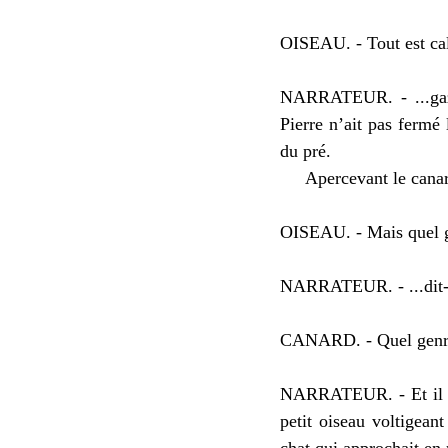
OISEAU. - Tout est cal
NARRATEUR. - ...gazou
Pierre n’ait pas fermé 
du pré.
Apercevant le canard, l
OISEAU. - Mais quel ge
NARRATEUR. - ...dit-il
CANARD. - Quel genre 
NARRATEUR. - Et il pl
petit oiseau voltigeant