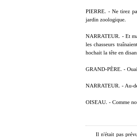
PIERRE. - Ne tirez pas
jardin zoologique.
NARRATEUR. - Et mainte
les chasseurs traînaie
hochait la tête en disan
GRAND-PÈRE. - Ouais ! E
NARRATEUR. - Au-dessu
OISEAU. - Comme nous 
Il n'était pas prév