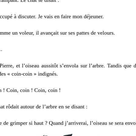
rampant. Le chat se disait :
cupé à discuter. Je vais en faire mon déjeuner.
 un voleur, il avançait sur ses pattes de velours.
..
re, et l’oiseau aussitôt s’envola sur l’arbre. Tandis que 
des « coin-coin » indignés.
! Coin, coin ! Coin, coin !
ôdait autour de l’arbre en se disant :
 de grimper si haut ? Quand j’arriverai, l’oiseau se sera envo