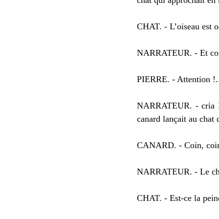
chat qui approchait en 
CHAT. - L’oiseau est oc
NARRATEUR. - Et comme
PIERRE. - Attention !.
NARRATEUR. - cria Pier
canard lançait au chat 
CANARD. - Coin, coin 
NARRATEUR. - Le chat r
CHAT. - Est-ce la peine