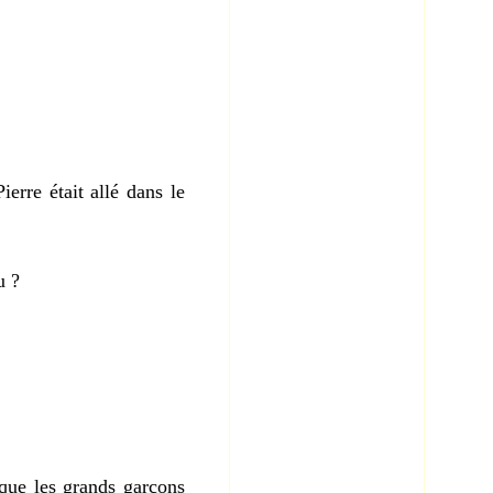
rre était allé dans le
u ?
que les grands garçons