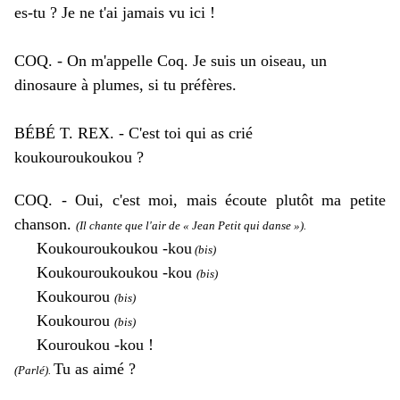
es-tu ? Je ne t'ai jamais vu ici !
COQ. - On m'appelle Coq. Je suis un oiseau, un
dinosaure à plumes, si tu préfères.
BÉBÉ T. REX. - C'est toi qui as crié
koukouroukoukou ?
COQ. - Oui, c'est moi, mais écoute plutôt ma petite
chanson.
(Il chante que l'air de « Jean Petit qui danse »).
Koukouroukoukou -kou
(bis)
Koukouroukoukou -kou
(bis)
Koukourou
(bis)
Koukourou
(bis)
Kouroukou -kou !
Tu as aimé ?
(Parlé).