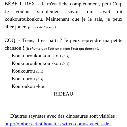
BÉBÉ T. REX. - Je m'en fiche complètement, petit Coq.
Je voulais simplement savoir qui avait dit
koukouroukoukou. Maintenant que je le sais, je peux
aller jouer.
(Il sort de l'écran).
COQ. - Tiens, il est parti ? Je peux reprendre ma petite
chanson !
(Il chante que l'air de « Jean Petit qui danse »).
Koukouroukoukou -kou
(bis)
Koukouroukoukou -kou
(bis)
Koukourou
(bis)
Koukourou
(bis)
Kouroukou -kou !
RIDEAU
D'autres saynètes avec des dinosaures sont visibles :
http://ombres-et-silhouettes.wifeo.com/saynetes-de-