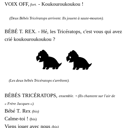
VOIX OFF,
- Koukouroukoukou !
fort.
(Deux Bébés Tricératops arrivent. Ils jouent à saute-mouton).
BÉBÉ T. REX. - Hé, les Tricératops, c'est vous qui avez
crié koukouroukoukou ?
(Les deux bébés Tricératops s'arrêtent).
BÉBÉS TRICÉRATOPS,
-
ensemble.
(Ils chantent sur l'air de
« Frère Jacques »).
Bébé T. Rex
(bis)
Calme-toi !
(bis)
Viens jouer avec nous
(bis)