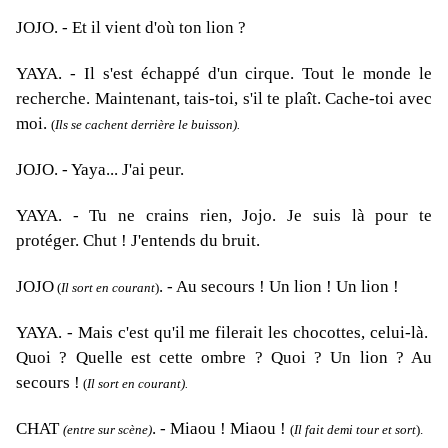
JOJO
. - Et il vient d'où ton lion ?
YAYA
. - Il s'est échappé d'un cirque. Tout le monde le
recherche. Maintenant, tais-toi, s'il te plaît. Cache-toi avec
moi.
(
Ils se cachent derrière le buisson).
JOJO
. - Yaya... J'ai peur.
YAYA
. - Tu ne crains rien, Jojo. Je suis là pour te
protéger. Chut ! J'entends du bruit.
JOJO
. -
Au secours ! Un lion ! Un lion !
(
Il sort en courant
)
YAYA
. - Mais c'est qu'il me filerait les chocottes, celui-là.
Quoi ? Quelle est cette ombre ? Quoi ? Un lion ? Au
secours !
(
Il sort en courant).
CHAT
. - Miaou ! Miaou !
(entre sur scène)
(
Il fait demi tour et sort
).