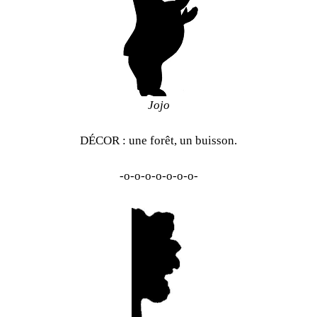
Jojo
DÉCOR : une forêt, un buisson.
-o-o-o-o-o-o-o-