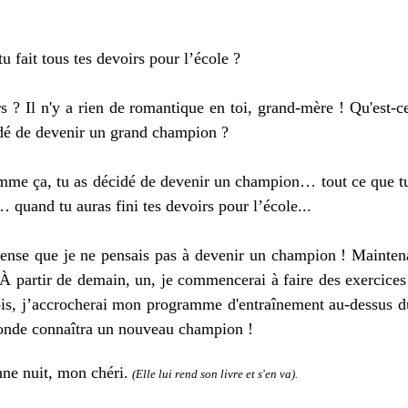
tu
fait tous tes devoirs pour l’école ?
s ?
Il n'y a
rien de romantique
en toi, grand-mère ! Qu'est-
idé de devenir un
grand
champion ?
e ça, tu as
décidé de devenir un champion…
tout ce que 
as…
quand tu auras fini tes devoirs
pour l’école
...
ense que je ne
pensais
pas
à devenir
un champion !
M
ainte
. À partir de demain,
un,
je commencerai à faire des exercices
is, j’
accrocherai
mon
programme d'entraînement au-dessus du 
nde connaîtra un nouveau champion !
 nuit, mon chéri.
(
Elle lui rend son livre
et s'en va
)
.