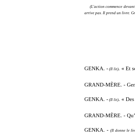
(
L'action commence devant
arrive
pas
.
Il prend un
livre. G
GENKA. -
.
«
Et 
(Il lit)
GRAND-MÈRE. - Ge
GENKA. -
.
«
Des 
(Il lit)
GRAND-MÈRE. - Qu’est-
GENKA. -
(Il donne le li