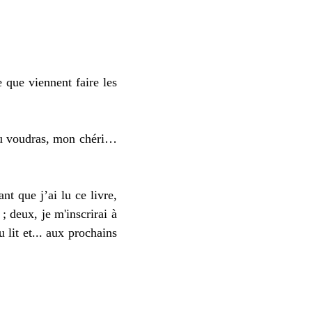
ce que
viennent faire les
tu voudras, mon chéri…
nant
que j’ai lu ce livre
,
 ;
deux,
je m'inscrirai à
lit et...
aux prochains