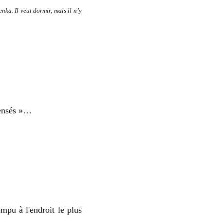
enka.
Il veut dormir, mais il n’
y
pensés »…
mpu à l'endroit le plus