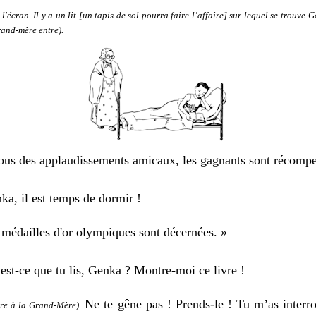
l'écran.
Il y a un lit
[un tapis de sol pourra faire l’affaire]
sur lequel
se trouve
G
rand-mère entre).
sous des applaudissements amicaux, les gagnants sont récom
n
k
a, il est temps de dormir !
médailles d'or olympiques sont décernées. »
ce que tu lis, Genka ? Montre-moi ce livre !
Ne te gêne pas !
Prends-le ! Tu m’as
interro
vre à la Grand-Mère).