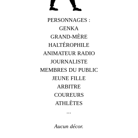
PERSONNAGES :
GENKA
GRAND-MÈRE
H
ALT
É
ROPHILE
ANIMATEUR
RADIO
JOURNALISTE
M
EMBRES DU PUBLIC
JEUNE FILLE
ARBITRE
COUREURS
ATHL
È
TES
...
Aucun décor.