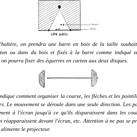
’haltère
,
on
prendr
a
une barre en bois de la taille souhai
ton ou dans du bois et fixés
à la barre comme indiqué su
,
on pourra fixer des équerres en carton aux
deux
disques.
indique comment organiser
la
course,
les flèches et les pointi
rs.
Le mouvement se déroule dans une
seule
direction. Les p
ment à l'écran jusqu'à ce qu'ils
disparaissent
dans les couli
t réapparaissent devant l'écran, etc.
Attention
à ne pas se pr
 alimente le projecteur.