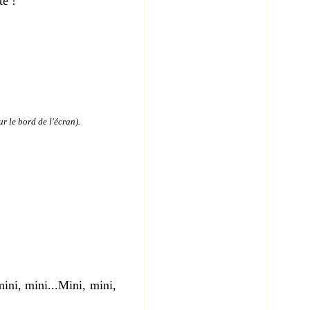
te !
r le bord de l'écran).
ni, mini...Mini, mini,