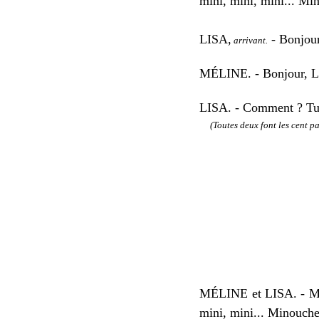
mini, mini, mini... Mi
LISA,
- Bonjour
arrivant.
M
É
LINE. - Bonjour, L
LISA. - Comment ? Tu as
(Toutes deux font les cent pas 
M
É
LINE et LISA. - Mi
mini, mini... Minouche