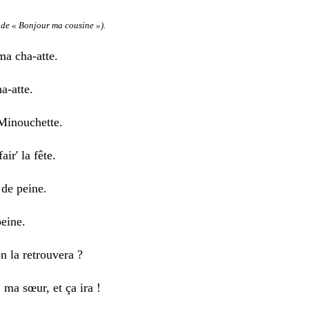
de « Bonjour ma cousine »).
ma cha-atte.
a-atte.
Minouchette.
air' la fête.
 de peine.
peine.
n la retrouvera ?
 ma sœur, et ça ira !