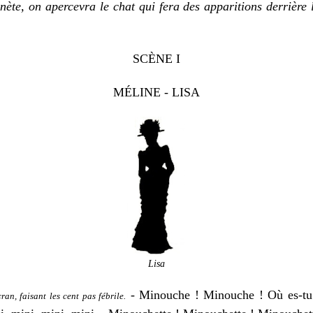
e, on apercevra le chat qui fera des apparitions derrière 
SCÈNE I
M
É
LINE - LISA
Lisa
- Minouche ! Minouche ! Où es-t
cran, faisant les cent pas fébrile.