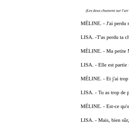
(Les deux chantent sur l'air 
M
É
LINE. - J'ai perdu 
LISA. -T'as perdu ta ch
M
É
LINE. - Ma petite 
LISA. - Elle est partie f
M
É
LINE. - Et j'ai trop
LISA. - Tu as trop de 
M
É
LINE. - Est-ce qu'o
LISA. - Mais, bien sûr,