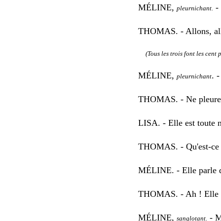
M
É
LINE,
-
pleurnichant.
THOMAS. - Allons, allon
(Tous les trois font les cent p
M
É
LINE,
. 
pleurnichant
THOMAS. - Ne pleure pa
LISA. - Elle est toute n
THOMAS. - Qu'est-ce qu
M
É
LINE. - Elle parle 
THOMAS. - Ah ! Elle p
M
É
LINE,
- M
sanglotant.