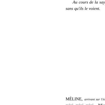
Au cours de la saynèt
sans qu'ils le voient.
M
É
LINE,
arrivant sur l'é