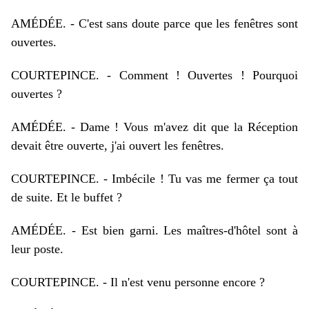
AM
É
D
É
E
. - C'est sans doute parce que les fenêtres sont
ouvertes.
COURTEPINCE. - Comment ! Ouvertes ! Pourquoi
ouvertes ?
AM
É
D
É
E
. - Dame ! Vous m'avez dit que la Réception
devait être ouverte, j'ai ouvert les fenêtres.
COURTEPINCE. - Imbécile ! Tu vas me fermer ça tout
de suite. Et le buffet ?
AM
É
D
É
E
. - Est bien garni. Les maîtres-d'hôtel sont à
leur poste.
COURTEPINCE. - Il n'est venu personne encore ?