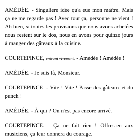
AM
É
D
É
E
. - Singulière idée qu'a eue mon maître. Mais
ça ne me regarde pas ! Avec tout ça, personne ne vient !
Ah bien, si toutes les provisions que nous avons achetées
nous restent sur le dos, nous en avons pour quinze jours
à manger des gâteaux à la cuisine.
COURTEPINCE,
-
Amédée ! Amédée !
entrant vivement
.
AM
É
D
É
E
. - Je suis là, Monsieur.
COURTEPINCE. - Vite ! Vite ! Passe des gâteaux et du
punch !
AM
É
D
É
E. - À qui ? On n'est pas encore arrivé.
COURTEPINCE. - Ça ne fait rien ! Offres-en aux
musiciens, ça leur donnera du courage.