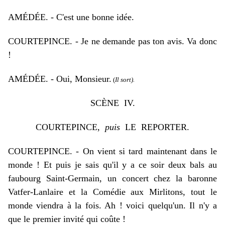
AM
É
D
É
E
. - C'est une bonne idée.
COURTEPINCE. - Je ne demande pas ton avis. Va donc
!
AM
É
D
É
E
. - Oui, Monsieur.
(
Il sort).
SC
È
NE IV.
COURTEPINCE,
puis
LE REPORTER.
COURTEPINCE. - On vient si tard maintenant dans le
monde ! Et puis je sais qu'il y a ce soir deux bals au
faubourg Saint-Germain, un concert chez la baronne
Vatfer-Lanlaire et la Comédie aux Mirlitons, tout le
monde viendra à la fois. Ah ! voici quelqu'un. Il n'y a
que le premier invité qui coûte !