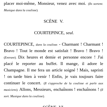
placer moi-même, Monsieur, venez avec moi.
(
Ils sortent.
Musique dans la coulisse
).
SC
È
NE V.
COURTEPINCE,
seul.
COURTEPINCE,
-
Charmant ! Charmant !
dans la coulisse.
Bravo ! Tout le monde est satisfait ! Bravo ! Bravo !
Dix heures et demie et personne encore ! J'ai
(
Entrant
).
placé le reporter au buffet. Il mange, il adore le
Champagne. Il me fera un article soigné ! Mais, sapristi
! on tarde bien à venir ! Enfin, je vais toujours faire
continuer le concert.
(
Il s'approche de la coulisse et parle aux
Allons, Messieurs, enchaînons ! enchaînons !
musiciens
).
(
Il
sort. Musique dans la coulisse
).