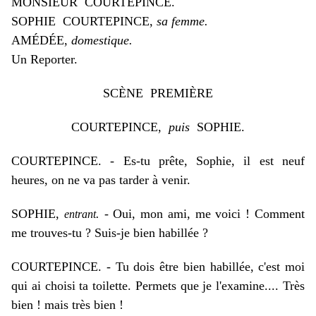
MONSIEUR COURTEPINCE.
SOPHIE COURTEPINCE,
sa femme.
AM
É
D
É
E,
domestique.
Un Reporter.
SC
È
NE PREMI
È
RE
COURTEPINCE,
puis
SOPHIE.
COURTEPINCE. - Es-tu prête, Sophie, il est neuf
heures, on ne va pas tarder à venir.
SOPHIE,
. -
Oui, mon ami, me voici ! Comment
entrant
me trouves-tu ? Suis-je bien habillée ?
COURTEPINCE. - Tu dois être bien habillée, c'est moi
qui ai choisi ta toilette. Permets que je l'examine.... Très
bien ! mais très bien !