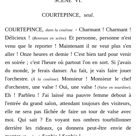
SC
È
NE VI.
COURTEPINCE,
seul.
COURTEPINCE,
- Charmant ! Charmant !
dans la coulisse
.
Délicieux !
Et personne, personne n'est
(
Rentrant en scène).
venu que le reporter ! Maintenant il ne veut plus s'en
aller ! Onze heures et demie ! C'est bien tard pour venir
en soirée ; c'est l'heure où partout l'on en sort. Si j'avais
du monde, je ferais danser. Au fait, je vais faire jouer
l'orchestre.
Monsieur ! Monsieur le chef
(
À la coulisse
).
d'orchestre, une valse ! Oui, une valse !
(
Valse en sourdine
).
Eh ! Parbleu ! J'ai laissé ma pauvre femme debout à
l'entrée du grand salon, attendant toujours des visiteurs,
elle ne sera pas fâchée de faire un tour de valse avec
moi. Qui sait ? En voyant nos ombres tourbillonner
derrière les rideaux, ça donnera peut-être envie de