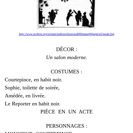
http://www.archive.org/stream/ombreschinoisesd00lemeuoft#page/n5/mode/2up
D
É
COR :
Un salon moderne.
COSTUMES :
Courtepince, en habit noir.
Sophie, toilette de soirée,
Amédée, en livrée.
Le Reporter en habit noir.
PI
È
CE EN UN ACTE
PERSONNAGES :