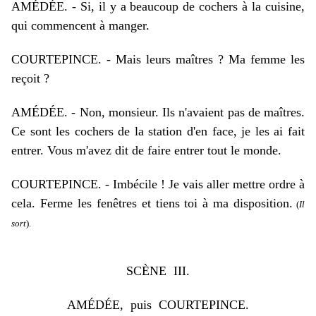
AM
É
D
É
E
. - Si, il y a beaucoup de cochers à la cuisine,
qui commencent à manger.
COURTEPINCE. - Mais leurs maîtres ? Ma femme les
reçoit ?
AM
É
D
É
E
. - Non, monsieur. Ils n'avaient pas de maîtres.
Ce sont les cochers de la station d'en face, je les ai fait
entrer. Vous m'avez dit de faire entrer tout le monde.
COURTEPINCE. - Imbécile ! Je vais aller mettre ordre à
cela. Ferme les fenêtres et tiens toi à ma disposition.
(
Il
sort
).
SC
È
NE III.
AM
É
D
É
E
, puis COURTEPINCE.