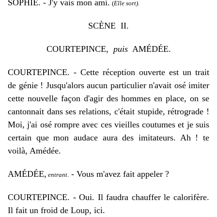
SOPHIE. - J'y vais mon ami.
(
Elle sort).
SC
È
NE II.
COURTEPINCE,
puis
AM
É
D
É
E.
COURTEPINCE. - Cette réception ouverte est un trait
de génie ! Jusqu'alors aucun particulier n'avait osé imiter
cette nouvelle façon d'agir des hommes en place, on se
cantonnait dans ses relations, c'était stupide, rétrograde !
Moi, j'ai osé rompre avec ces vieilles coutumes et je suis
certain que mon audace aura des imitateurs. Ah ! te
voilà, Amédée.
AM
É
D
É
E
,
- Vous m'avez fait appeler ?
entrant
.
COURTEPINCE. - Oui. Il faudra chauffer le calorifère.
Il fait un froid de L
oup, ici.