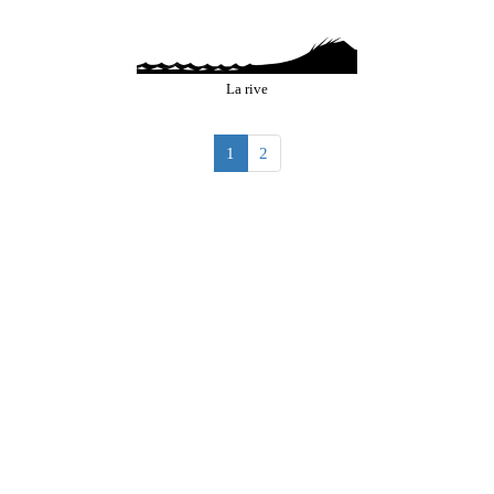
La rive
1
2