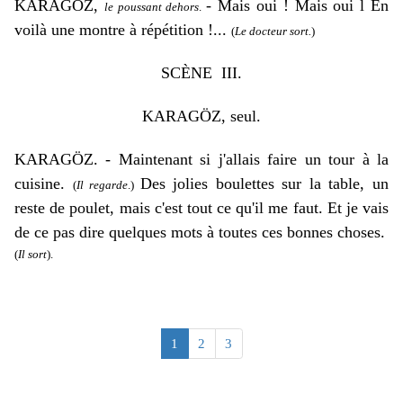
KARAGÖZ,
- Mais oui ! Mais oui l En
le poussant dehors
.
voilà une montre à répétition !...
(
Le docteur sort.
)
SCÈNE III.
KARAGÖZ,
seul
.
KARAGÖZ. - Maintenant si j'allais faire un tour à la
cuisine.
Des jolies boulettes sur la table, un
(
Il regarde
.)
reste de poulet, mais c'est tout ce qu'il me faut. Et je vais
de ce pas dire quelques mots à toutes ces bonnes choses.
(
Il sort
).
1
2
3