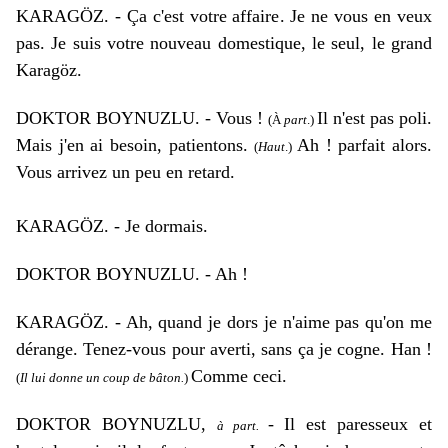
KARAGÖZ. - Ça c'est votre affaire. Je ne vous en veux
pas. Je suis votre nouveau domestique, le seul, le grand
Karagöz.
DOKTOR BOYNUZLU. - Vous !
Il n'est pas poli.
(À
part
.)
Mais j'en ai besoin, patientons.
Ah ! parfait alors.
(
Haut
.)
Vous arrivez un peu en retard.
KARAGÖZ. - Je dormais.
DOKTOR BOYNUZLU. - Ah !
KARAGÖZ. - Ah, quand je dors je n'aime pas qu'on me
dérange. Tenez-vous pour averti, sans ça je cogne. Han !
Comme ceci.
(
Il lui donne un coup de bâton.
)
DOKTOR BOYNUZLU,
- Il est paresseux et
à part.