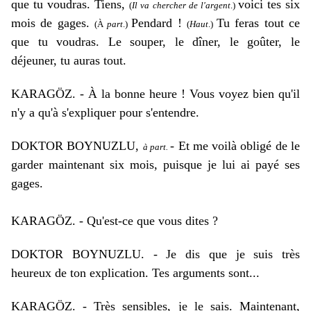
que tu voudras. Tiens,
voici tes six
(
Il va chercher de l'argent
.)
mois de gages.
Pendard !
Tu feras tout ce
(À
part
.)
(
Haut
.)
que tu voudras. Le souper, le dîner, le goûter, le
déjeuner, tu auras tout.
KARAGÖZ. - À la bonne heure ! Vous voyez bien qu'il
n'y a qu'à s'expliquer pour s'entendre.
DOKTOR BOYNUZLU,
- Et me voilà obligé de le
à part.
garder maintenant six mois, puisque je lui ai payé ses
gages.
KARAGÖZ. - Qu'est-ce que vous dites ?
DOKTOR BOYNUZLU. - Je dis que je suis très
heureux de ton explication. Tes arguments sont...
KARAGÖZ. - Très sensibles, je le sais. Maintenant,