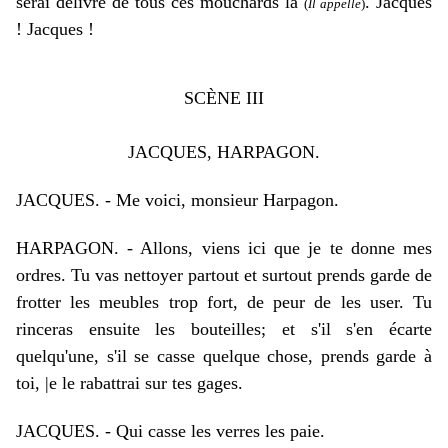
serai délivré de tous ces mouchards là
. Jacques
(
Il appelle
)
! Jacques !
SCÈNE III
JACQUES, HARPAGON.
J
ACQUES.
-
Me voici, monsieur Harpagon.
HARPAGON.
-
Allons, viens ici que je te donne mes
ordres. Tu vas nettoyer partout et surtout prends garde de
frotter les meubles trop fort, de peur de les user. Tu
rinceras ensuite les bouteilles; et s'il s'en écarte
quelqu'une, s'il se casse quelque chose, prends garde à
toi, |e le rabattrai sur tes gages.
JACQUES.
-
Qui casse les verres les paie.