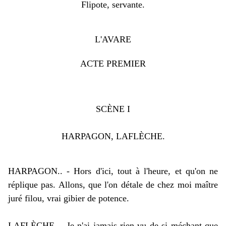
Flipote, servante.
L'AVARE
ACTE PREMIER
SC
È
NE I
HARPAGON, LAFLÈCHE.
HARPAGON.. - Hors d'ici, tout à l'heure, et qu'on ne
réplique pas. Allons, que l'on détale de chez moi maître
juré filou, vrai gibier de potence.
L
AFLÈCHE.
-
Je n'ai jamais rien vu de si méchant que