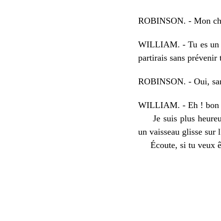
ROBINSON. - Mon cher W
WILLIAM. - Tu es un e
partirais sans prévenir 
ROBINSON. - Oui, sans 
WILLIAM. - Eh ! bon di
Je suis plus heureux 
un vaisseau glisse sur l
Écoute, si tu veux êtr